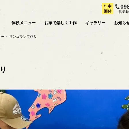
09
年中
無休
営業時
体験メニュー
お家で楽しく工作
ギャラリー
お知ら
リー
サンゴランプ作り
り