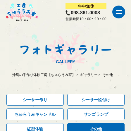
年中
無休
098-861-0008
営業時間10：00〜19：00
フォトギャラリー
GALLERY
沖縄の手作り体験工房【ちゅらうみ家】
ギャラリー
その他
シーサー作り
シーサー絵付け
ちゅらうみキャンドル
サンゴランプ
紅型体験
その他